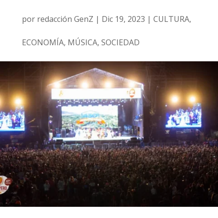
por
redacción GenZ
|
Dic 19, 2023
|
CULTURA
,
ECONOMÍA
,
MÚSICA
,
SOCIEDAD