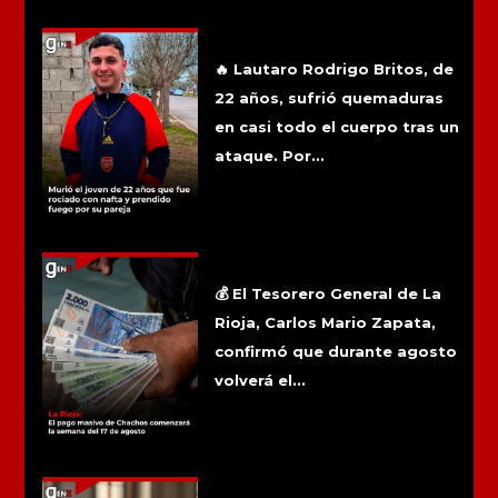
Más noticias
Murió el joven de 22 años que fue
rociado con nafta y prendido fuego por
su pareja
🔥 Lautaro Rodrigo Britos, de
22 años, sufrió quemaduras
en casi todo el cuerpo tras un
ataque. Por...
La Rioja: El pago masivo de Chachos
comenzará la semana del 17 de
agosto
💰 El Tesorero General de La
Rioja, Carlos Mario Zapata,
confirmó que durante agosto
volverá el...
Reabrieron una causa por presunto
abuso sexual denunciado por un