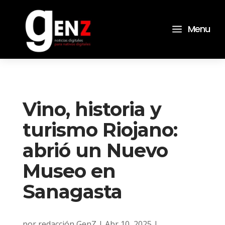
a
Menu
Vino, historia y
turismo Riojano:
abrió un Nuevo
Museo en
Sanagasta
por
redacción GenZ
|
Abr 10, 2025
|