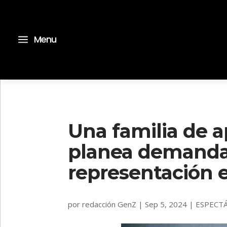
a
Menu
Una familia de a
planea demandar
representación 
por
redacción GenZ
|
Sep 5, 2024
|
ESPECT