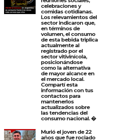
reuniones sociales,
celebraciones y
comidas cotidianas.
Los relevamientos del
sector indicaron que,
en términos de
volumen, el consumo
de esta bebida triplica
actualmente al
registrado por el
sector vitivinícola,
posicionándose
como la alternativa
de mayor alcance en
el mercado local.
Compartí esta
información con tus
contactos para
mantenerlos
actualizados sobre
las tendencias del
consumo nacional. �
Murió el joven de 22
años que fue rociado