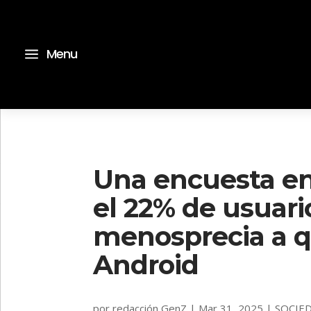
a
Menu
Una encuesta en
el 22% de usuar
menosprecia a 
Android
por
redacción GenZ
|
Mar 31, 2025
|
SOCIE