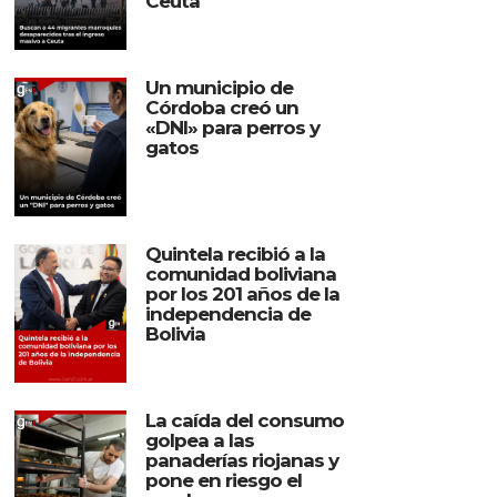
Ceuta
Un municipio de
Córdoba creó un
«DNI» para perros y
gatos
Quintela recibió a la
comunidad boliviana
por los 201 años de la
independencia de
Bolivia
La caída del consumo
golpea a las
panaderías riojanas y
pone en riesgo el