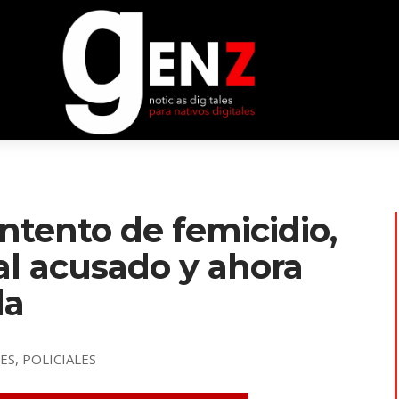
intento de femicidio,
ó al acusado y ahora
da
LES
,
POLICIALES