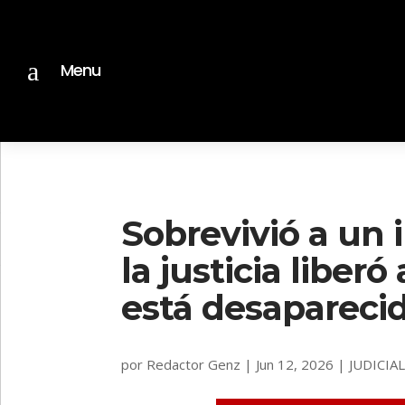
a
Menu
Sobrevivió a un 
la justicia liber
está desapareci
por
Redactor Genz
|
Jun 12, 2026
|
JUDICIA