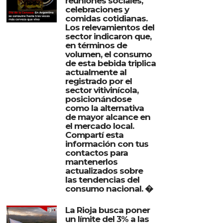
reuniones sociales,
celebraciones y
comidas cotidianas.
Los relevamientos del
sector indicaron que,
en términos de
volumen, el consumo
de esta bebida triplica
actualmente al
registrado por el
sector vitivinícola,
posicionándose
como la alternativa
de mayor alcance en
el mercado local.
Compartí esta
información con tus
contactos para
mantenerlos
actualizados sobre
las tendencias del
consumo nacional. �
La Rioja busca poner
un límite del 3% a las