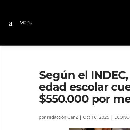
a
Menu
Según el INDEC, 
edad escolar cu
$550.000 por m
por
redacción GenZ
|
Oct 16, 2025
|
ECONO