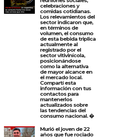
reuniones sociales,
celebraciones y
comidas cotidianas.
Los relevamientos del
sector indicaron que,
en términos de
volumen, el consumo
de esta bebida triplica
actualmente al
registrado por el
sector vitivinícola,
posicionándose
como la alternativa
de mayor alcance en
el mercado local.
Compartí esta
información con tus
contactos para
mantenerlos
actualizados sobre
las tendencias del
consumo nacional. �
Murió el joven de 22
años que fue rociado