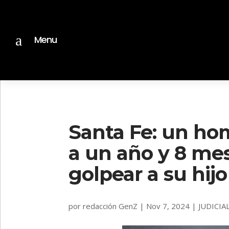
a
Menu
Santa Fe: un h
a un año y 8 mes
golpear a su hij
por
redacción GenZ
|
Nov 7, 2024
|
JUDICIA