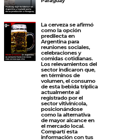
Paraguay
La cerveza se afirmó
como la opción
predilecta en
Argentina para
reuniones sociales,
celebraciones y
comidas cotidianas.
Los relevamientos del
sector indicaron que,
en términos de
volumen, el consumo
de esta bebida triplica
actualmente al
registrado por el
sector vitivinícola,
posicionándose
como la alternativa
de mayor alcance en
el mercado local.
Compartí esta
información con tus