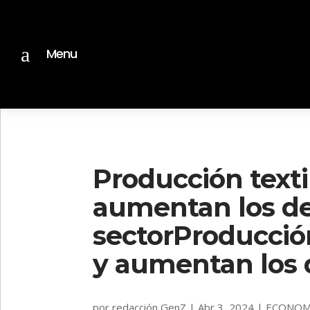
a
Menu
Producción texti
aumentan los de
sectorProducció
y aumentan los 
por
redacción GenZ
|
Abr 3, 2024
|
ECONOM