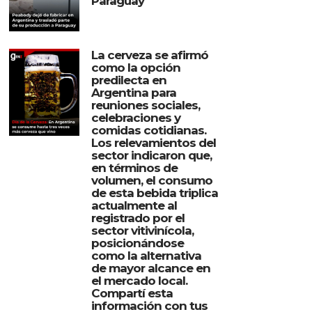
Paraguay
La cerveza se afirmó
como la opción
predilecta en
Argentina para
reuniones sociales,
celebraciones y
comidas cotidianas.
Los relevamientos del
sector indicaron que,
en términos de
volumen, el consumo
de esta bebida triplica
actualmente al
registrado por el
sector vitivinícola,
posicionándose
como la alternativa
de mayor alcance en
el mercado local.
Compartí esta
información con tus