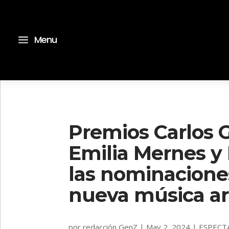
a
Menu
Premios Carlos G
Emilia Mernes y
las nominacione
nueva música a
por
redacción GenZ
|
May 2, 2024
|
ESPECT