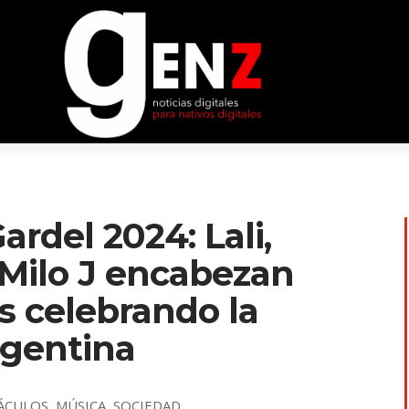
ardel 2024: Lali,
 Milo J encabezan
s celebrando la
rgentina
ÁCULOS
,
MÚSICA
,
SOCIEDAD