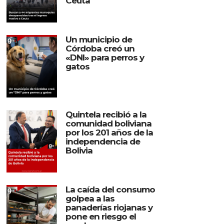
Ceuta
Un municipio de
Córdoba creó un
«DNI» para perros y
gatos
Quintela recibió a la
comunidad boliviana
por los 201 años de la
independencia de
Bolivia
La caída del consumo
golpea a las
panaderías riojanas y
pone en riesgo el