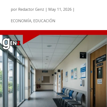
por
Redactor Genz
|
May 11, 2026
|
ECONOMÍA
,
EDUCACIÓN