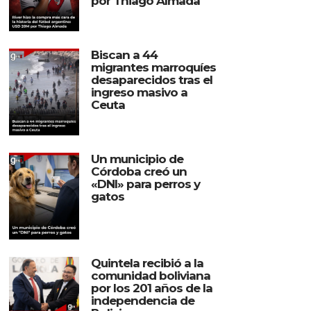
por Thiago Almada
Biscan a 44
migrantes marroquíes
desaparecidos tras el
ingreso masivo a
Ceuta
Un municipio de
Córdoba creó un
«DNI» para perros y
gatos
Quintela recibió a la
comunidad boliviana
por los 201 años de la
independencia de