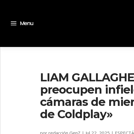
a
Menu
LIAM GALLAGHER
preocupen infiel
cámaras de mie
de Coldplay»
por
redacción GenZ
|
Jul 22, 2025
|
ESPECT