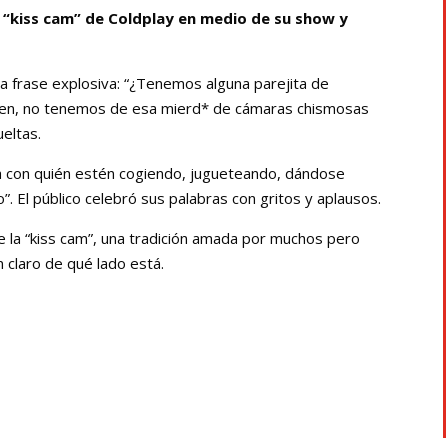
la “kiss cam” de Coldplay en medio de su show y
una frase explosiva: “¿Tenemos alguna parejita de
en, no tenemos de esa mierd* de cámaras chismosas
ueltas.
a con quién estén cogiendo, jugueteando, dándose
. El público celebró sus palabras con gritos y aplausos.
re la “kiss cam”, una tradición amada por muchos pero
en claro de qué lado está.