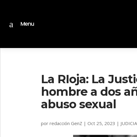
a
Menu
La RIoja: La Jus
hombre a dos añ
abuso sexual
por
redacción GenZ
|
Oct 25, 2023
|
JUDICI