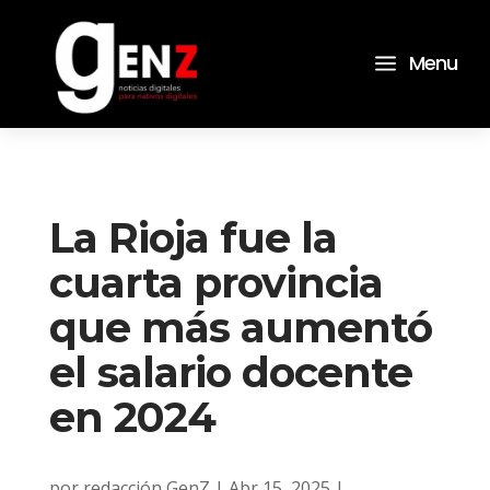
a
Menu
La Rioja fue la
cuarta provincia
que más aumentó
el salario docente
en 2024
por
redacción GenZ
|
Abr 15, 2025
|