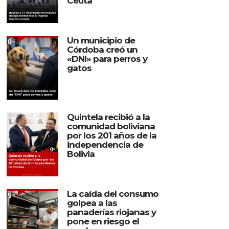
Ceuta
Un municipio de
Córdoba creó un
«DNI» para perros y
gatos
Quintela recibió a la
comunidad boliviana
por los 201 años de la
independencia de
Bolivia
La caída del consumo
golpea a las
panaderías riojanas y
pone en riesgo el