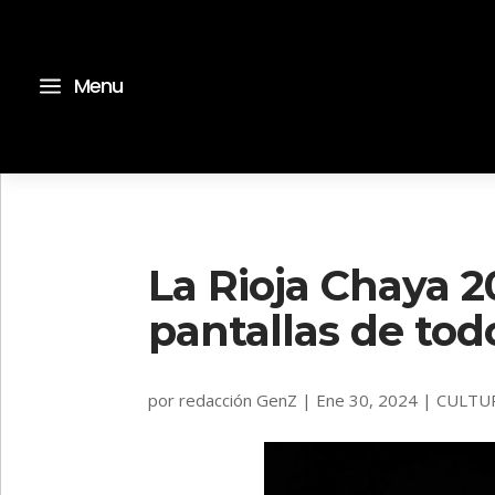
a
Menu
La Rioja Chaya 2
pantallas de todo
por
redacción GenZ
|
Ene 30, 2024
|
CULTU