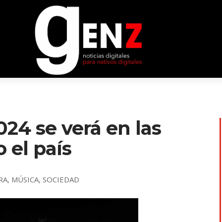
024 se verá en las
 el país
RA
,
MÚSICA
,
SOCIEDAD