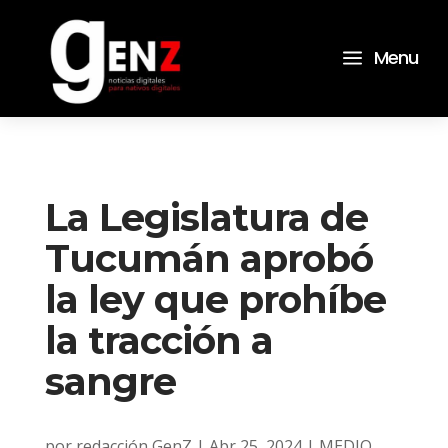
a
Menu
La Legislatura de
Tucumán aprobó
la ley que prohíbe
la tracción a
sangre
por
redacción GenZ
|
Abr 25, 2024
|
MEDIO