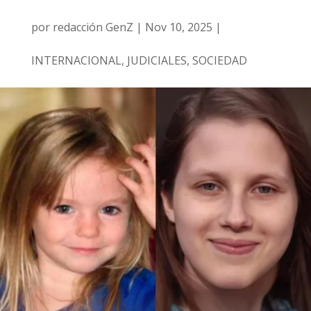
por
redacción GenZ
|
Nov 10, 2025
|
INTERNACIONAL
,
JUDICIALES
,
SOCIEDAD