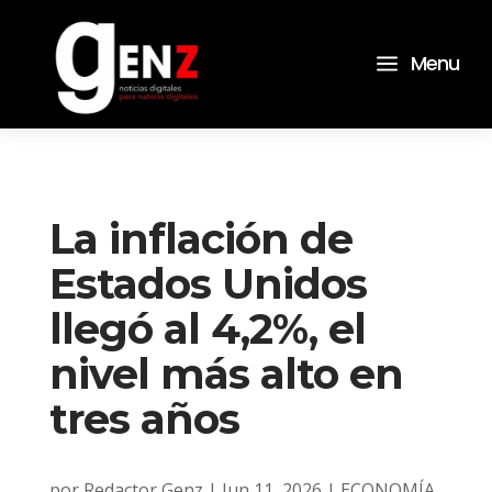
a
Menu
La inflación de
Estados Unidos
llegó al 4,2%, el
nivel más alto en
tres años
por
Redactor Genz
|
Jun 11, 2026
|
ECONOMÍA
,