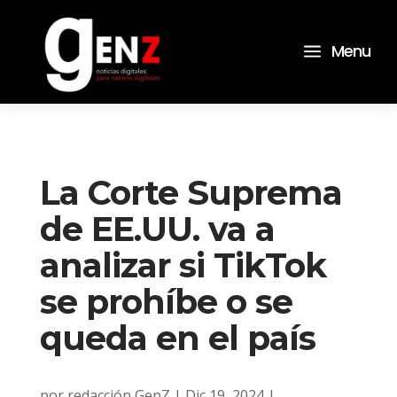
a
Menu
La Corte Suprema
de EE.UU. va a
analizar si TikTok
se prohíbe o se
queda en el país
por
redacción GenZ
|
Dic 19, 2024
|