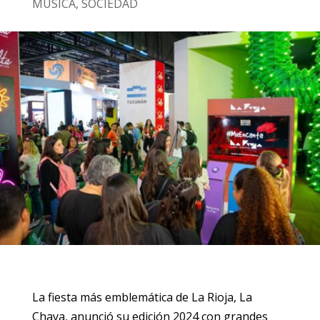
MÚSICA
,
SOCIEDAD
La fiesta más emblemática de La Rioja, La
Chaya, anunció su edición 2024 con grandes