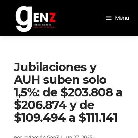
a
Menu
Jubilaciones y
AUH suben solo
1,5%: de $203.808 a
$206.874 y de
$109.494 a $111.141
por
redacción GenZ
|
Jun 27, 2025
|