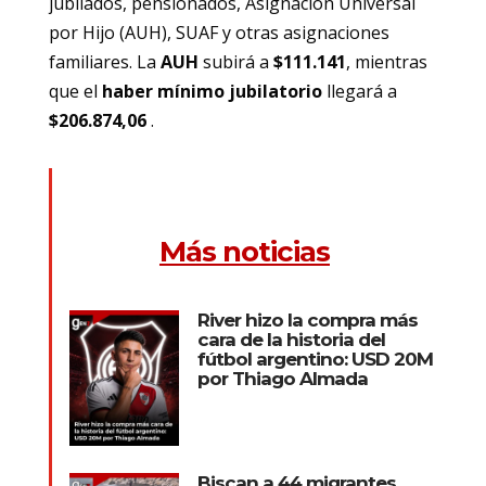
jubilados, pensionados, Asignación Universal
por Hijo (AUH), SUAF y otras asignaciones
familiares. La
AUH
subirá a
$111.141
, mientras
que el
haber mínimo jubilatorio
llegará a
$206.874,06
.
Más noticias
River hizo la compra más
cara de la historia del
fútbol argentino: USD 20M
por Thiago Almada
Biscan a 44 migrantes