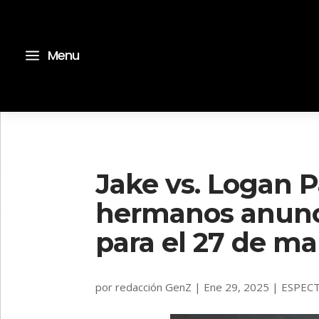
a
Menu
Jake vs. Logan Pa
hermanos anunc
para el 27 de ma
por
redacción GenZ
|
Ene 29, 2025
|
ESPEC