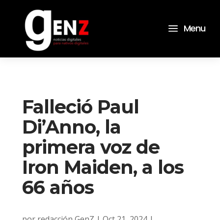
a
Menu
Falleció Paul
Di’Anno, la
primera voz de
Iron Maiden, a los
66 años
por
redacción GenZ
|
Oct 21, 2024
|