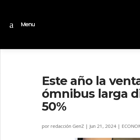
a
Menu
Este año la vent
ómnibus larga d
50%
por
redacción GenZ
|
Jun 21, 2024
|
ECONO