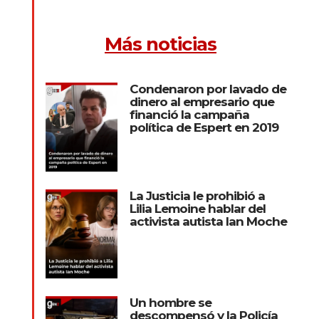
Más noticias
Condenaron por lavado de
dinero al empresario que
financió la campaña
política de Espert en 2019
La Justicia le prohibió a
Lilia Lemoine hablar del
activista autista Ian Moche
Un hombre se
descompensó y la Policía