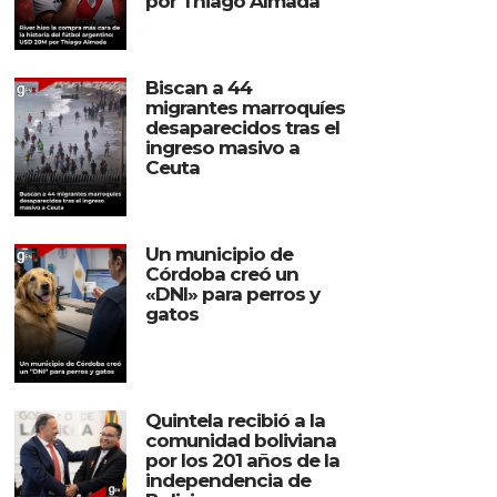
por Thiago Almada
Biscan a 44
migrantes marroquíes
desaparecidos tras el
ingreso masivo a
Ceuta
Un municipio de
Córdoba creó un
«DNI» para perros y
gatos
Quintela recibió a la
comunidad boliviana
por los 201 años de la
independencia de