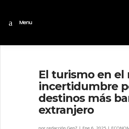
a
Menu
El turismo en el
incertidumbre po
destinos más bar
extranjero
por
redacción GenZ
|
Ene 6, 2025
|
ECONOM