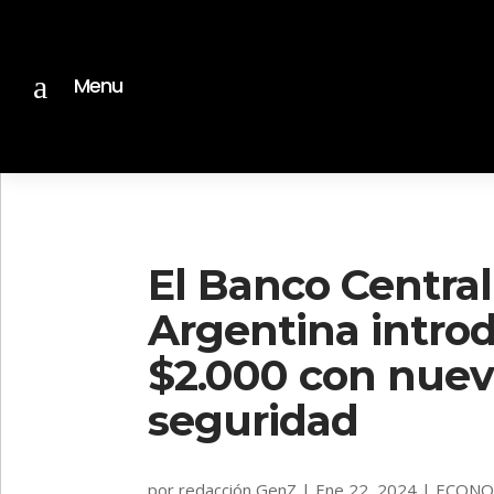
a
Menu
El Banco Central
Argentina introd
$2.000 con nue
seguridad
por
redacción GenZ
|
Ene 22, 2024
|
ECONO