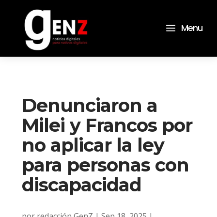
a
Menu
Denunciaron a
Milei y Francos por
no aplicar la ley
para personas con
discapacidad
por
redacción GenZ
|
Sep 18, 2025
|