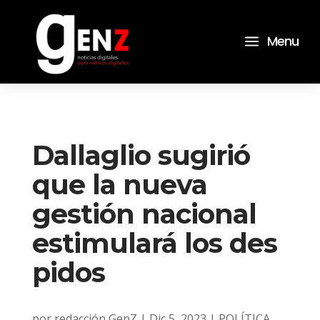
a
Menu
Dallaglio sugirió
que la nueva
gestión nacional
estimulará los des
pidos
por
redacción GenZ
|
Dic 5, 2023
|
POLÍTICA
,