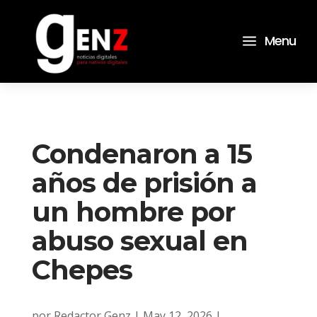
a
Menu
Condenaron a 15
años de prisión a
un hombre por
abuso sexual en
Chepes
por
Redactor Genz
|
May 12, 2026
|