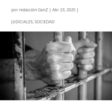
por
redacción GenZ
|
Abr 23, 2025
|
JUDICIALES
,
SOCIEDAD