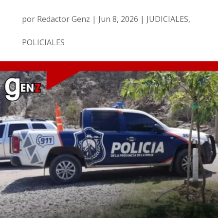
por
Redactor Genz
|
Jun 8, 2026
|
JUDICIALES
,
POLICIALES