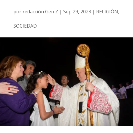
por
redacción Gen Z
|
Sep 29, 2023
|
RELIGIÓN
,
SOCIEDAD