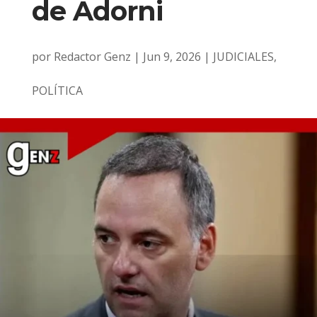
de Adorni
por
Redactor Genz
|
Jun 9, 2026
|
JUDICIALES
,
POLÍTICA