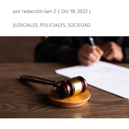
por
redacción Gen Z
|
Oct 18, 2023
|
JUDICIALES
,
POLICIALES
,
SOCIEDAD