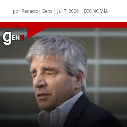
por
Redactor Genz
|
Jul 7, 2026
|
ECONOMÍA