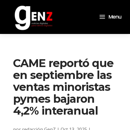
a
Menu
CAME reportó que
en septiembre las
ventas minoristas
pymes bajaron
4,2% interanual
por
redacción GenZ
|
Oct 13, 2025
|