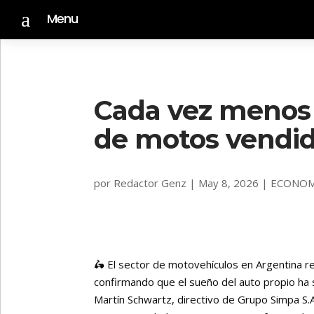
a
Menu
Cada vez menos a
de motos vendid
por
Redactor Genz
|
May 8, 2026
|
ECONOM
🛵 El sector de motovehículos en Argentina r
confirmando que el sueño del auto propio ha s
Martín Schwartz, directivo de Grupo Simpa S.A