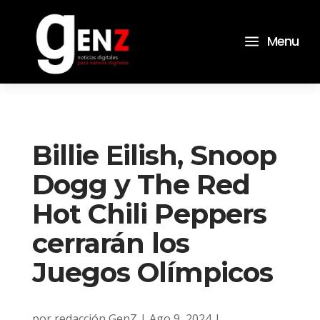
a
Menu
Billie Eilish, Snoop
Dogg y The Red
Hot Chili Peppers
cerrarán los
Juegos Olímpicos
por
redacción GenZ
|
Ago 9, 2024
|