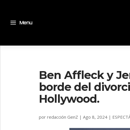
a
Menu
Ben Affleck y Je
borde del divorc
Hollywood.
por
redacción GenZ
|
Ago 8, 2024
|
ESPECT