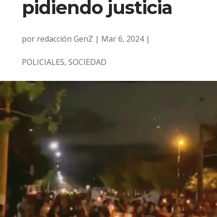
pidiendo justicia
por
redacción GenZ
|
Mar 6, 2024
|
POLICIALES
,
SOCIEDAD