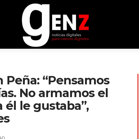
n Peña: “Pensamos
días. No armamos el
 él le gustaba”,
es
AD