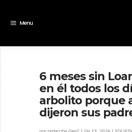
a
Menu
6 meses sin Loa
en él todos los 
arbolito porque a
dijeron sus padr
por
redacción GenZ
|
Dic 13, 2024
|
SOCIED