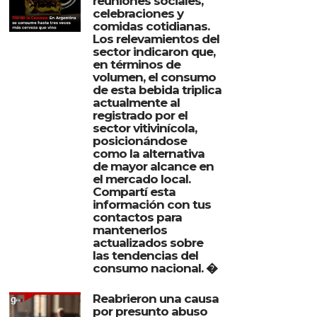
reuniones sociales,
celebraciones y
comidas cotidianas.
Los relevamientos del
sector indicaron que,
en términos de
volumen, el consumo
de esta bebida triplica
actualmente al
registrado por el
sector vitivinícola,
posicionándose
como la alternativa
de mayor alcance en
el mercado local.
Compartí esta
información con tus
contactos para
mantenerlos
actualizados sobre
las tendencias del
consumo nacional. �
Reabrieron una causa
por presunto abuso