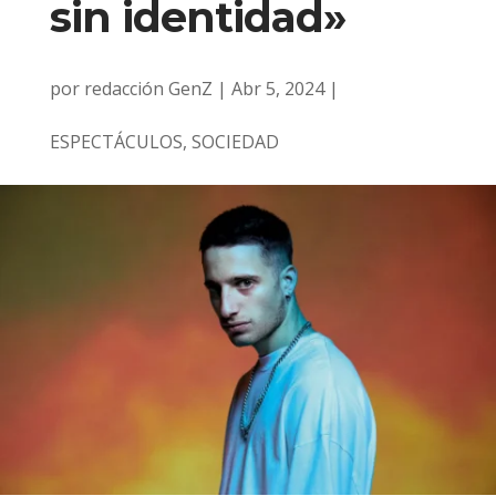
sin identidad»
por
redacción GenZ
|
Abr 5, 2024
|
ESPECTÁCULOS
,
SOCIEDAD