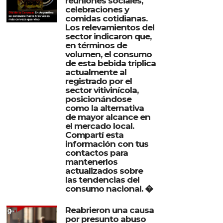
reuniones sociales,
celebraciones y
comidas cotidianas.
Los relevamientos del
sector indicaron que,
en términos de
volumen, el consumo
de esta bebida triplica
actualmente al
registrado por el
sector vitivinícola,
posicionándose
como la alternativa
de mayor alcance en
el mercado local.
Compartí esta
información con tus
contactos para
mantenerlos
actualizados sobre
las tendencias del
consumo nacional. �
Reabrieron una causa
por presunto abuso