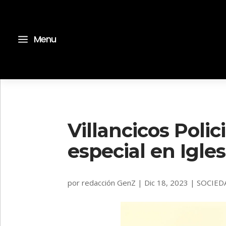
a
Menu
Villancicos Polic
especial en Igles
por
redacción GenZ
|
Dic 18, 2023
|
SOCIED