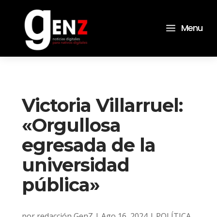
a
Menu
Victoria Villarruel:
«Orgullosa
egresada de la
universidad
pública»
por
redacción GenZ
|
Ago 16, 2024
|
POLÍTICA
,