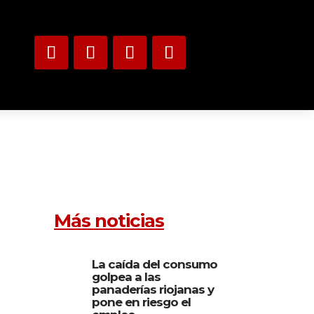
Más noticias
La caída del consumo
golpea a las
panaderías riojanas y
pone en riesgo el