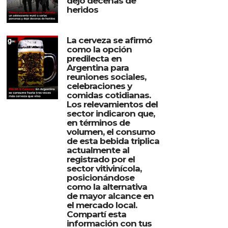
dejó decenas de
heridos
La cerveza se afirmó
como la opción
predilecta en
Argentina para
reuniones sociales,
celebraciones y
comidas cotidianas.
Los relevamientos del
sector indicaron que,
en términos de
volumen, el consumo
de esta bebida triplica
actualmente al
registrado por el
sector vitivinícola,
posicionándose
como la alternativa
de mayor alcance en
el mercado local.
Compartí esta
información con tus