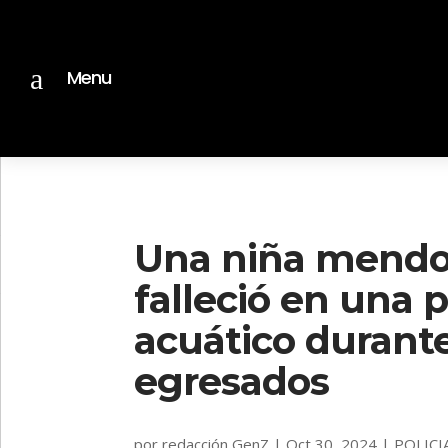
a
Menu
Una niña mendoc
falleció en una 
acuático durante
egresados
por
redacción GenZ
|
Oct 30, 2024
|
POLICI