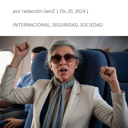
por
redacción GenZ
|
Dic 20, 2024
|
INTERNACIONAL
,
SEGURIDAD
,
SOCIEDAD